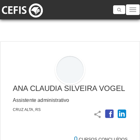
Toggle
navigatio
ANA CLAUDIA SILVEIRA VOGEL
Assistente administrativo
CRUZ ALTA, RS
share
0
CURSOS CONCLUÍDOS