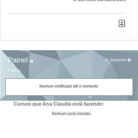
Painel
Iniciante
star_border
Público
Nenhum certificado até o momento.
Cursos que Ana Claudia está fazendo:
Nenhum curso iniciado.