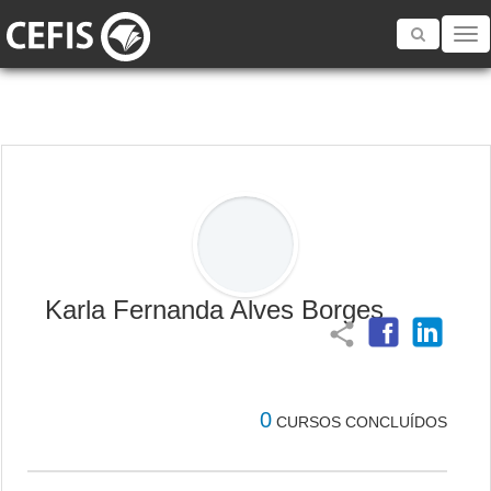
Toggle
navigatio
Karla Fernanda Alves Borges
share
0
CURSOS CONCLUÍDOS