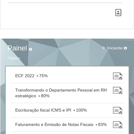
Painel
Iniciante
star_border
Público
ECF 2022
75%
•
Transformando o Departamento Pessoal em RH
estratégico
80%
•
Escrituração fiscal ICMS e IPI
100%
•
Faturamento e Emissão de Notas Fiscais
83%
•