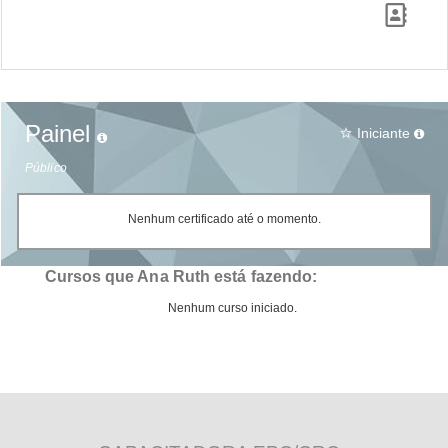
Painel
Iniciante
star_border
Público
Nenhum certificado até o momento.
Cursos que Ana Ruth está fazendo:
Nenhum curso iniciado.