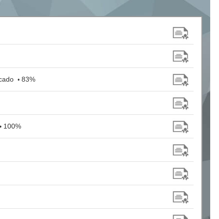
icado
83%
•
100%
•