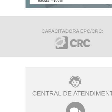
eSocial
100%
•
Rescisão de Contrato de Trabalho
100%
•
CAPACITADORA EPC/CRC:
CENTRAL DE ATENDIMEN