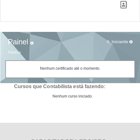
Painel
Iniciante
star_border
Público
Nenhum certificado até o momento.
Cursos que Contabilista está fazendo:
Nenhum curso iniciado.