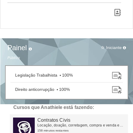
Painel
Iniciante
star_border
Público
Legislação Trabalhista
100%
•
Direito anticorrupção
100%
•
Cursos que Anathiele está fazendo:
Contratos Civis
Locaçăo, doação, corretagem, compra e venda e
outros
158 minutos restantes