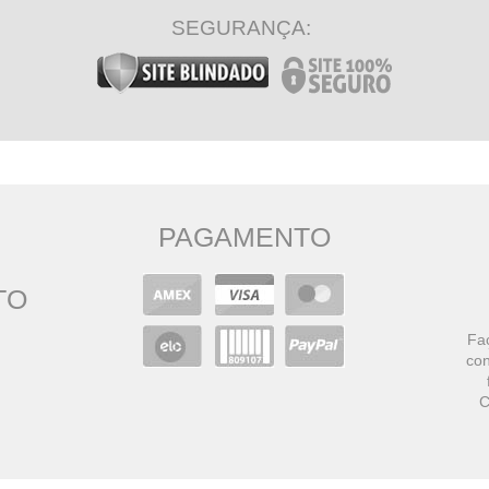
SEGURANÇA:
PAGAMENTO
TO
Faç
con
C