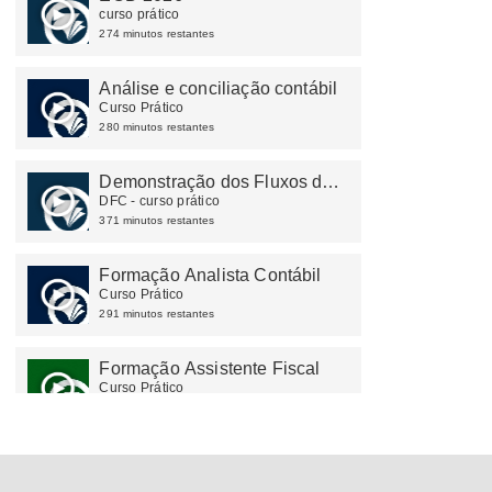
curso prático
274 minutos restantes
Análise e conciliação contábil
Curso Prático
280 minutos restantes
Demonstração dos Fluxos de
Caixa
DFC - curso prático
371 minutos restantes
Formação Analista Contábil
Curso Prático
291 minutos restantes
Formação Assistente Fiscal
Curso Prático
117 minutos restantes
Demonstrações contábeis
Curso prático