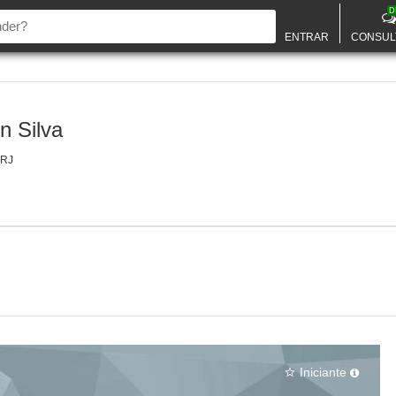
D
ENTRAR
CONSUL
n Silva
 RJ
Iniciante
star_border