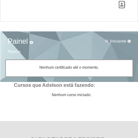
Painel
Iniciante
star_border
Público
Nenhum certificado até o momento.
Cursos que Adelson está fazendo:
Nenhum curso iniciado.