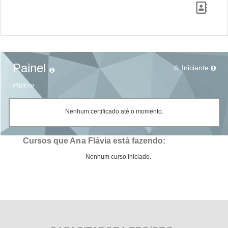
Painel
Iniciante
star_border
Público
Nenhum certificado até o momento.
Cursos que Ana Flávia está fazendo:
Nenhum curso iniciado.