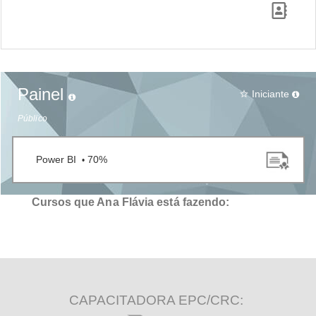
Painel
Iniciante
star_border
Público
Power BI
70%
•
Cursos que Ana Flávia está fazendo:
CAPACITADORA EPC/CRC: