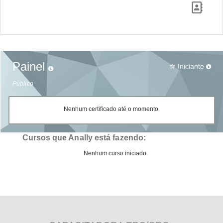
Painel
Iniciante
star_border
Público
Nenhum certificado até o momento.
Cursos que Anally está fazendo:
Nenhum curso iniciado.