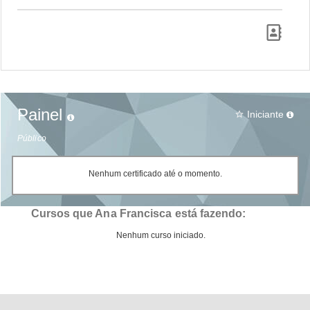
Painel
Iniciante
star_border
Público
Nenhum certificado até o momento.
Cursos que Ana Francisca está fazendo:
Nenhum curso iniciado.