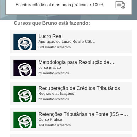
Escrituração fiscal e as boas práticas
100%
•
Cursos que Bruno está fazendo:
Lucro Real
Apuração do Lucro Real e CSLL
339 minutos restantes
Metodologia para Resolução de
Problemas (8D)
curso prático
59 minutos restantes
Recuperação de Créditos Tributários
Regras e aplicações
56 minutos restantes
Retenções Tributárias na Fonte (ISS –
IRRF – CSRF – INSS)
Curso Prático
133 minutos restantes