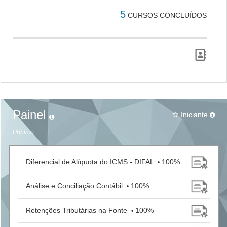
5
CURSOS CONCLUÍDOS
Painel
Iniciante
star_border
Público
Diferencial de Alíquota do ICMS - DIFAL
100%
•
Análise e Conciliação Contábil
100%
•
Retenções Tributárias na Fonte
100%
•