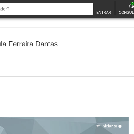
D
ENTRAR
CONSUL
la Ferreira Dantas
Iniciante
star_border