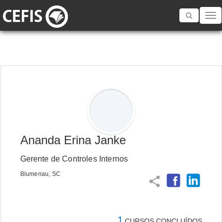
Toggle
navigatio
Ananda Erina Janke
Gerente de Controles Internos
Blumenau, SC
share
1
CURSOS CONCLUÍDOS