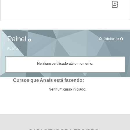
Painel
Iniciante
star_border
Público
Nenhum certificado até o momento.
Cursos que Anaís está fazendo:
Nenhum curso iniciado.