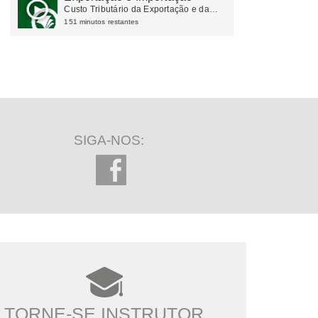
Custo Tributário da Exportação e da
Importação
151 minutos restantes
SIGA-NOS:
TORNE-SE INSTRUTOR