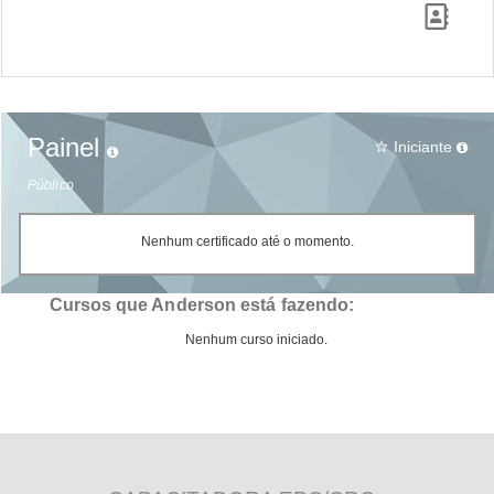
Painel
Iniciante
star_border
Público
Nenhum certificado até o momento.
Cursos que Anderson está fazendo:
Nenhum curso iniciado.