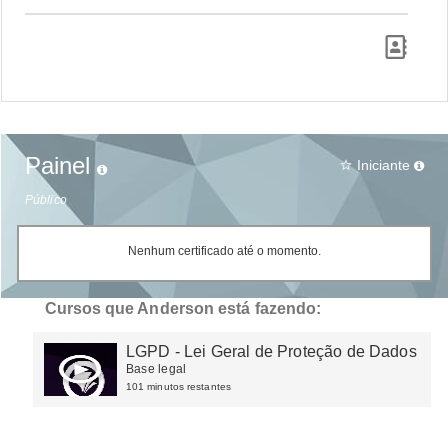
Painel
Iniciante
star_border
Público
Nenhum certificado até o momento.
Cursos que Anderson está fazendo:
LGPD - Lei Geral de Proteção de Dados
Base legal
101 minutos restantes