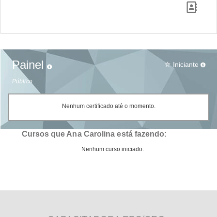
Painel
Iniciante
star_border
Público
Nenhum certificado até o momento.
Cursos que Ana Carolina está fazendo:
Nenhum curso iniciado.