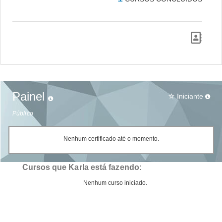
Painel
Iniciante
star_border
Público
Nenhum certificado até o momento.
Cursos que Karla está fazendo:
Nenhum curso iniciado.