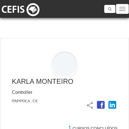
Toggle
navigatio
KARLA MONTEIRO
Controller
ITAPIPOCA , CE
share
1
CURSOS CONCLUÍDOS