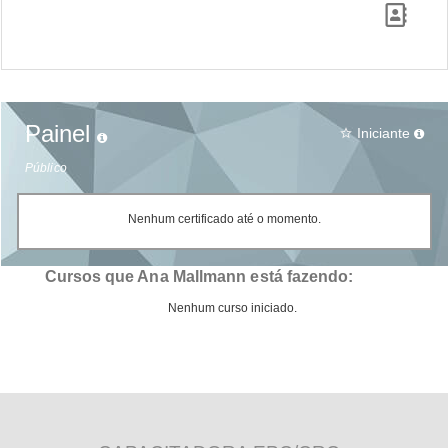
Painel
Iniciante
star_border
Público
Nenhum certificado até o momento.
Cursos que Ana Mallmann está fazendo:
Nenhum curso iniciado.