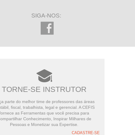
Curso Prático
141 minutos restantes
SIGA-NOS:
CPC 23 - Políticas Contábeis,
Mudança de Estimativa e
Aplicável para empresas de grande
Retificação de Erro
porte nos termos da Lei 11.638/07
65 minutos restantes
TORNE-SE INSTRUTOR
a parte do melhor time de professores das áreas
tábil, fiscal, trabalhista, legal e gerencial. A CEFIS
fornece as Ferramentas que você precisa para
ompartilhar Conhecimento, Inspirar Milhares de
Pessoas e Monetizar sua Expertise.
CADASTRE-SE