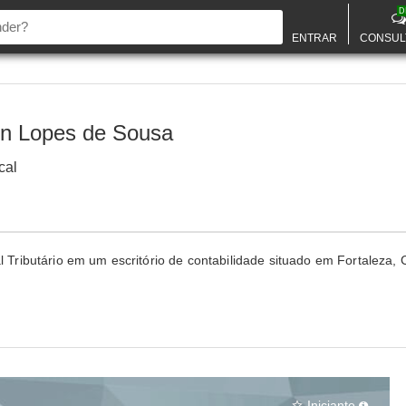
D
ENTRAR
CONSUL
n Lopes de Sousa
cal
al Tributário em um escritório de contabilidade situado em Fortaleza, 
Iniciante
star_border