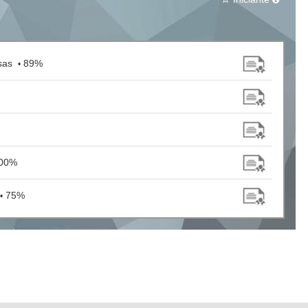
esas
89%
•
00%
75%
•