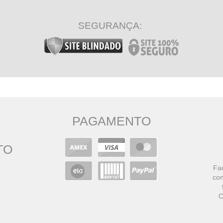
SEGURANÇA:
PAGAMENTO
TO
Faç
con
C