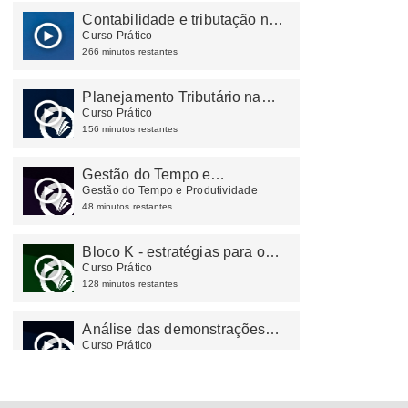
Contabilidade e tributação na
construção civil e atividades
Curso Prático
imobiliárias
266 minutos restantes
Planejamento Tributário na
prática
Curso Prático
156 minutos restantes
Gestão do Tempo e
Produtividade
Gestão do Tempo e Produtividade
48 minutos restantes
Bloco K - estratégias para o
escritório contábil
Curso Prático
128 minutos restantes
Análise das demonstrações
financeiras
Curso Prático
138 minutos restantes
Enquadramento Tributário