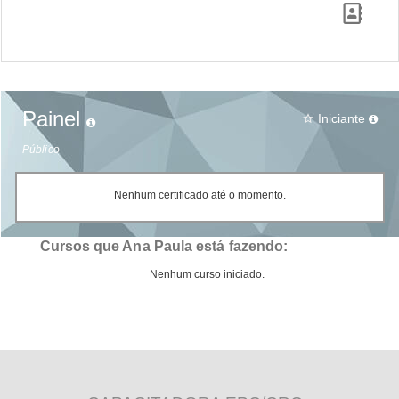
Painel
Iniciante
star_border
Público
Nenhum certificado até o momento.
Cursos que Ana Paula está fazendo:
Nenhum curso iniciado.