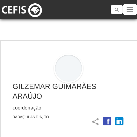
Toggle
navigatio
GILZEMAR GUIMARÃES
ARAÚJO
coordenação
BABAÇULÂNDIA, TO
share