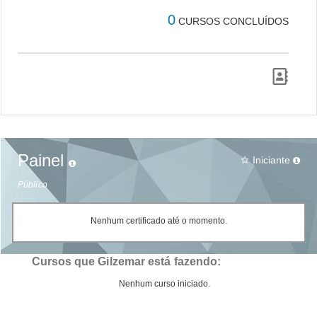
0
CURSOS CONCLUÍDOS
Painel
Iniciante
star_border
Público
Nenhum certificado até o momento.
Cursos que Gilzemar está fazendo:
Nenhum curso iniciado.