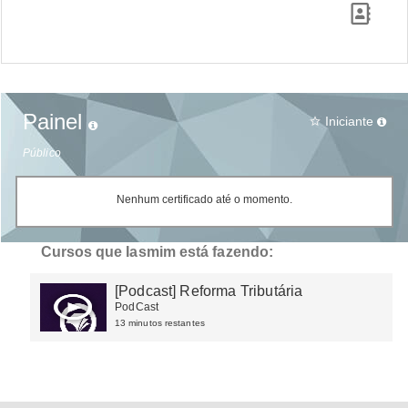
Painel
Iniciante
star_border
Público
Nenhum certificado até o momento.
Cursos que Iasmim está fazendo:
[Podcast] Reforma Tributária
PodCast
13 minutos restantes