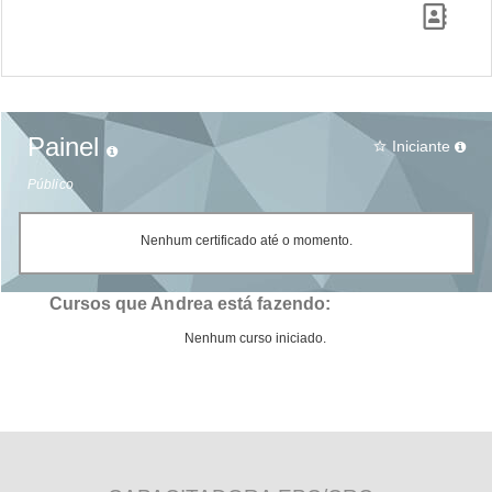
Painel
Iniciante
star_border
Público
Nenhum certificado até o momento.
Cursos que Andrea está fazendo:
Nenhum curso iniciado.