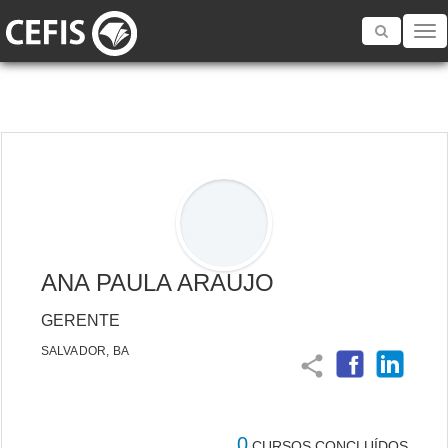
Toggle
navigatio
ANA PAULA ARAUJO
GERENTE
SALVADOR, BA
share
0
CURSOS CONCLUÍDOS