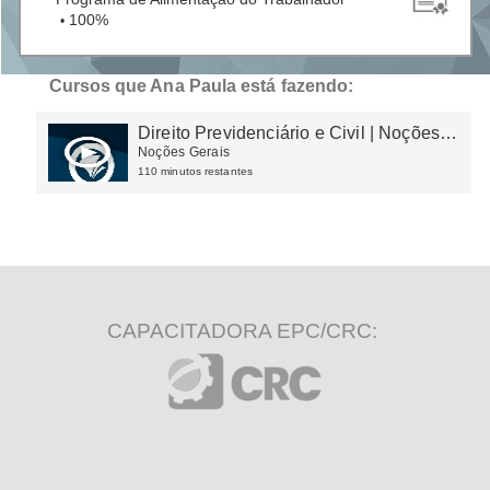
100%
•
Cursos que Ana Paula está fazendo:
Direito Previdenciário e Civil | Noções
Gerais e Exame CFC
Noções Gerais
110 minutos restantes
CAPACITADORA EPC/CRC: