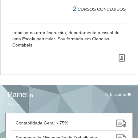
2
CURSOS CONCLUÍDOS
trabalho na area financeira, departamento pessoal de
uma Escola particular. Sou formada em Ciencias
Contábeis
Painel
Iniciante
star_border
Público
Contabilidade Geral
75%
•
Programa de Alimentação do Trabalhador