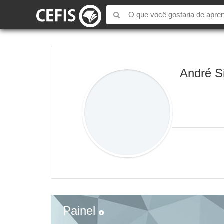
André Si
Painel