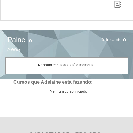
Painel
Iniciante
star_border
Público
Nenhum certificado até o momento.
Cursos que Adelaine está fazendo:
Nenhum curso iniciado.