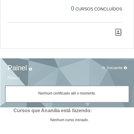
0
CURSOS CONCLUÍDOS
Painel
Iniciante
star_border
Público
Nenhum certificado até o momento.
Cursos que Ananilia está fazendo:
Nenhum curso iniciado.