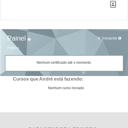
Painel
Iniciante
star_border
Público
Nenhum certificado até o momento.
Cursos que André está fazendo:
Nenhum curso iniciado.