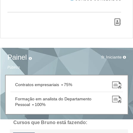
Painel
Iniciante
star_border
Público
Contratos empresariais
75%
•
Formação em analista do Departamento
Pessoal
100%
•
Cursos que Bruno está fazendo: