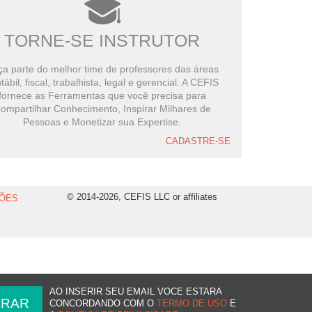
TORNE-SE INSTRUTOR
a parte do melhor time de professores das áreas
tábil, fiscal, trabalhista, legal e gerencial. A CEFIS
fornece as Ferramentas que você precisa para
ompartilhar Conhecimento, Inspirar Milhares de
Pessoas e Monetizar sua Expertise.
CADASTRE-SE
© 2014-2026, CEFIS LLC or affiliates
ÕES
AO INSERIR SEU EMAIL VOCE ESTARA
CONCORDANDO COM O
TERMO DE USO
E