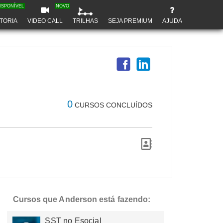
ISPONÍVEL
NOVO
TORIA
VIDEO CALL
TRILHAS
SEJA PREMIUM
AJUDA
0
CURSOS CONCLUÍDOS
Cursos que Anderson está fazendo:
SST no Esocial