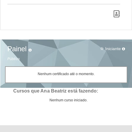
Painel
Iniciante
star_border
Público
Nenhum certificado até o momento.
Cursos que Ana Beatriz está fazendo:
Nenhum curso iniciado.