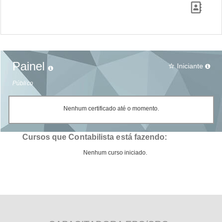
Painel
Iniciante
star_border
Público
Nenhum certificado até o momento.
Cursos que Contabilista está fazendo:
Nenhum curso iniciado.