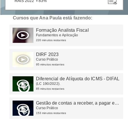
RAIS 2022
83%
•
Cursos que Ana Paula está fazendo:
Formação Analista Fiscal
Fundamentos e Aplicação
220 minutos restantes
DIRF 2023
Curso Prático
95 minutos restantes
Diferencial de Alíquota do ICMS - DIFAL
(LC 190/2022).
85 minutos restantes
Gestão de contas a receber, a pagar e
tesouraria
Curso Prático
153 minutos restantes