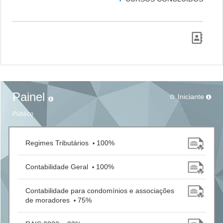
Painel
Iniciante
star_border
Público
Regimes Tributários
100%
•
Contabilidade Geral
100%
•
Contabilidade para condomínios e associações
de moradores
75%
•