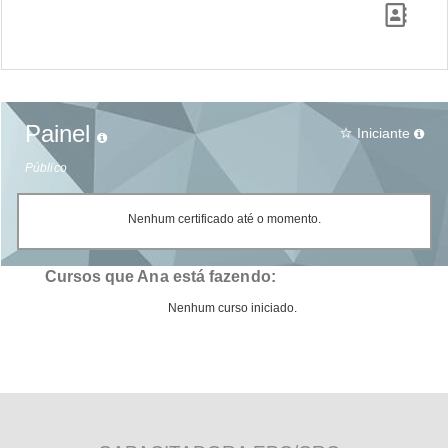
Painel
Iniciante
star_border
Público
Nenhum certificado até o momento.
Cursos que Ana está fazendo:
Nenhum curso iniciado.