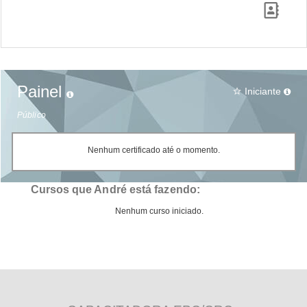
Painel
Iniciante
star_border
Público
Nenhum certificado até o momento.
Cursos que André está fazendo:
Nenhum curso iniciado.