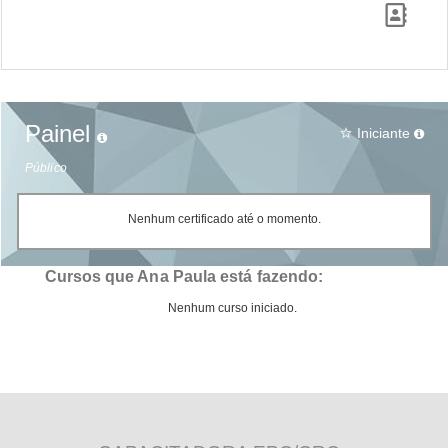
Painel
Iniciante
star_border
Público
Nenhum certificado até o momento.
Cursos que Ana Paula está fazendo:
Nenhum curso iniciado.