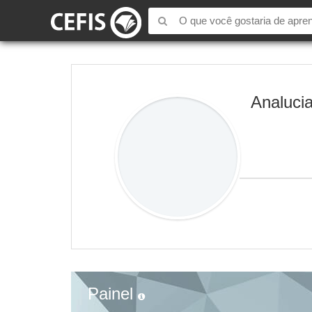
Analuci
Painel