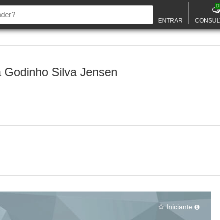
D
ENTRAR
CONSUL
a Godinho Silva Jensen
Iniciante
star_border