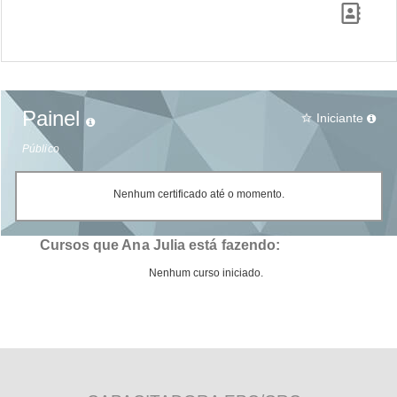
Painel
Iniciante
star_border
Público
Nenhum certificado até o momento.
Cursos que Ana Julia está fazendo:
Nenhum curso iniciado.