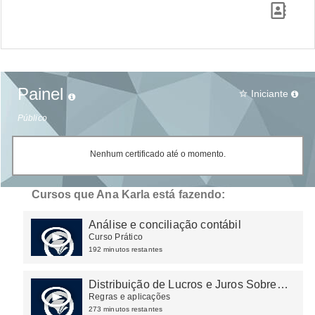
Painel
Iniciante
star_border
Público
Nenhum certificado até o momento.
Cursos que Ana Karla está fazendo:
Análise e conciliação contábil
Curso Prático
192 minutos restantes
Distribuição de Lucros e Juros Sobre
Capital Próprio (JSCP)
Regras e aplicações
273 minutos restantes