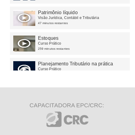
Patrimônio líquido
Visão Jurídica, Contábil e Tributária
47 minutos restantes
Estoques
Curso Prático
259 minutos restantes
Planejamento Tributário na prática
Curso Prático
195 minutos restantes
Excel para Contadores 2024
Curso Prático
296 minutos restantes
CAPACITADORA EPC/CRC:
Demonstração dos Fluxos de Caixa
Apresentação para fins contábeis
20 minutos restantes