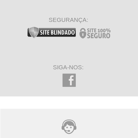
Contabilidade internacional
Curso Prático
50 minutos restantes
SEGURANÇA:
Gestão e Controle de Estoques
Curso Prático
134 minutos restantes
Contabilidade para SA
Regras e aplicações
SIGA-NOS:
560 minutos restantes