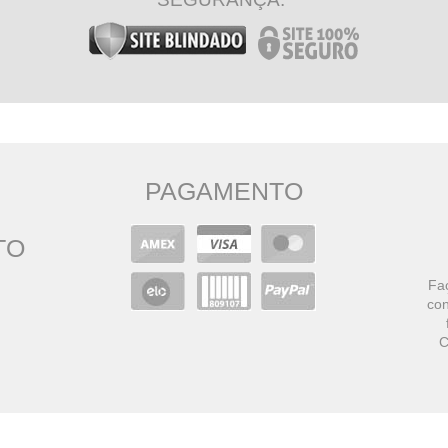
PAGAMENTO
TO
Faç
con
C