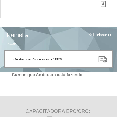
Painel
Iniciante
star_border
Público
Gestão de Processos
100%
•
Cursos que Anderson está fazendo:
CAPACITADORA EPC/CRC: