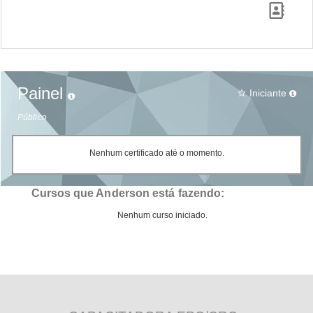
Painel
Iniciante
star_border
Público
Nenhum certificado até o momento.
Cursos que Anderson está fazendo:
Nenhum curso iniciado.