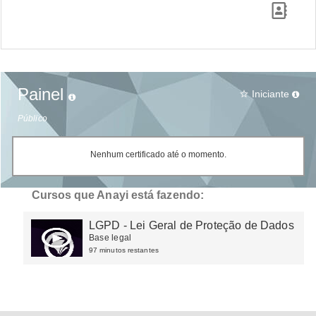
Painel
Iniciante
star_border
Público
Nenhum certificado até o momento.
Cursos que Anayi está fazendo:
LGPD - Lei Geral de Proteção de Dados
Base legal
97 minutos restantes