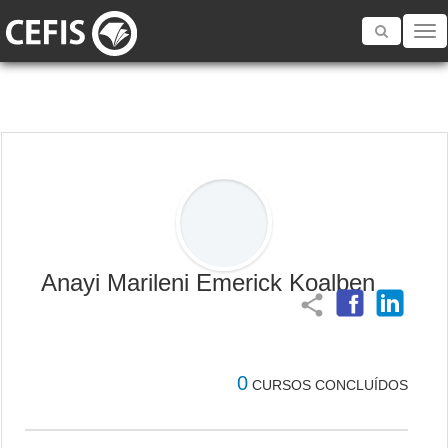
Toggle
navigatio
Anayi Marileni Emerick Koalben
share
0
CURSOS CONCLUÍDOS