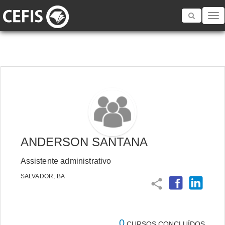
Toggle
navigatio
ANDERSON SANTANA
Assistente administrativo
SALVADOR, BA
share
0
CURSOS CONCLUÍDOS