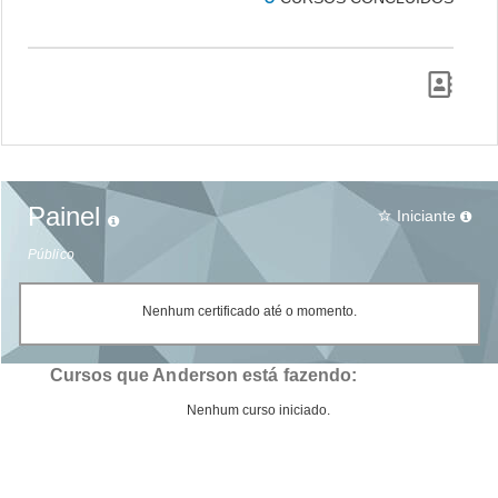
Painel
Iniciante
star_border
Público
Nenhum certificado até o momento.
Cursos que Anderson está fazendo:
Nenhum curso iniciado.